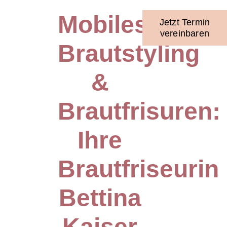
Mobiles
Jetzt Termin
vereinbaren
Brautstyling
&
Brautfrisuren:
Ihre
Brautfriseurin
Bettina
Kaiser